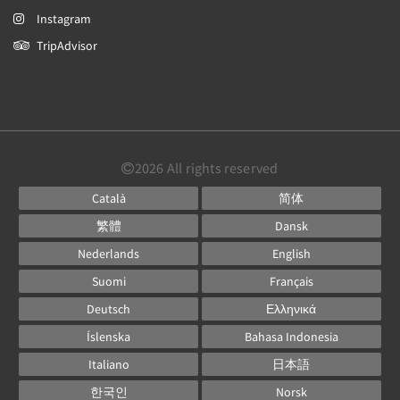
Instagram
TripAdvisor
2026
All rights reserved
Català
简体
繁體
Dansk
Nederlands
English
Suomi
Français
Deutsch
Ελληνικά
Íslenska
Bahasa Indonesia
Italiano
日本語
한국인
Norsk