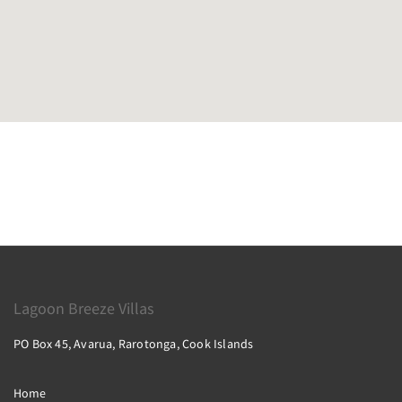
Lagoon Breeze Villas
PO Box 45, Avarua, Rarotonga, Cook Islands
Home