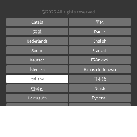
2026
All rights reserved
Català
简体
繁體
Dansk
Nederlands
English
Suomi
Français
Deutsch
Ελληνικά
Íslenska
Bahasa Indonesia
Italiano
日本語
한국인
Norsk
Português
Русский
Español
Svenska
ไทย
Powered by
Canvas