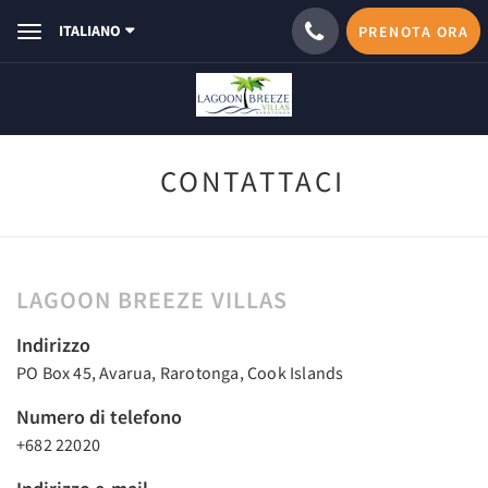
ITALIANO
PRENOTA ORA
Toggle
navigation
CONTATTACI
LAGOON BREEZE VILLAS
Indirizzo
PO Box 45, Avarua, Rarotonga, Cook Islands
Numero di telefono
+682 22020