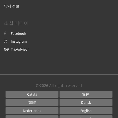
당사 정보
소셜 미디어
Facebook
Instagram
TripAdvisor
2026
All rights reserved
Català
简体
繁體
Dansk
Nederlands
English