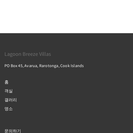
Lagoon Breeze Villas
PO Box 45, Avarua, Rarotonga, Cook Islands
홈
객실
갤러리
명소
문의하기