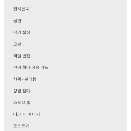
전자렌지
금연
야외 설정
오븐
객실 안전
간이 침대 이용 가능
샤워 - 분리형
싱글 침대
스토브 톱
티/커피 메이커
토스트기