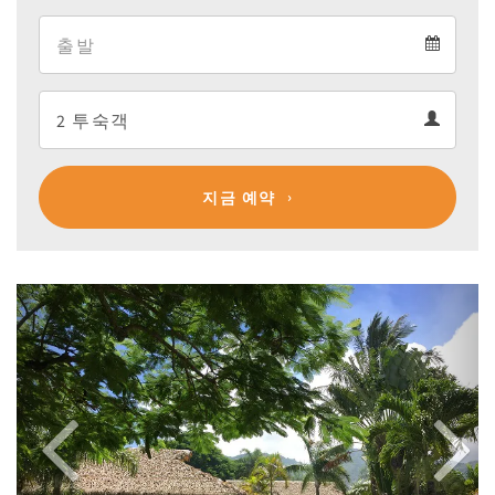
Arrival
Departure
calendar
Departure
Guests
calendar
Guests
calendar
지금 예약
Previous
Next