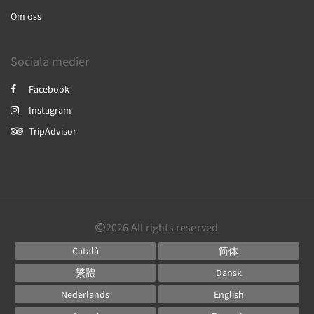
Om oss
Sociala medier
Facebook
Instagram
TripAdvisor
2026
All rights reserved
Català
简体
繁體
Dansk
Nederlands
English